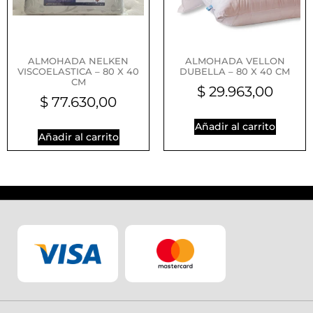
ALMOHADA NELKEN
ALMOHADA VELLON
VISCOELASTICA – 80 X 40
DUBELLA – 80 X 40 CM
CM
$
29.963,00
$
77.630,00
Añadir al carrito
Añadir al carrito