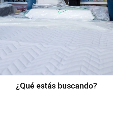
¿Qué estás buscando?
Brindamos atención de
confianza
SOMMIERS
CONTACTANOS